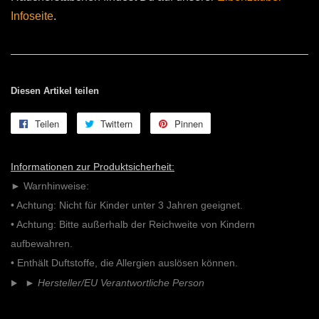
Infoseite
.
Diesen Artikel teilen
Teilen
Auf
Twittern
Auf
Pinnen
Auf
Facebook
Twitter
Pinterest
teilen
twittern
pinnen
Informationen zur Produktsicherheit:
► Warnhinweise:
• Achtung: Nicht für Kinder unter 3 Jahren geeignet.
• Achtung: Bitte außerhalb der Reichweite von Kindern
aufbewahren.
• Enthält Duftstoffe, die Allergien auslösen können.
►
Hersteller/EU Verantwortliche Person