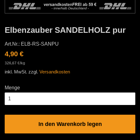
Elbenzauber SANDELHOLZ pur
Art.Nr.:
ELB-RS-SANPU
Normaler
Sonderpreis
4,90 €
Preis
Einzelpreis
326,67 €
/
pro
kg
inkl. MwSt. zzgl.
Versandkosten
Menge
In den Warenkorb legen