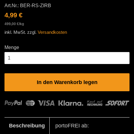
Art.Nr.:
BER-RS-ZIRB
Normaler
Sonderpreis
4,99 €
Preis
Einzelpreis
499,00 €
/
pro
kg
inkl. MwSt. zzgl.
Versandkosten
Menge
In den Warenkorb legen
Beschreibung
portoFREI ab: