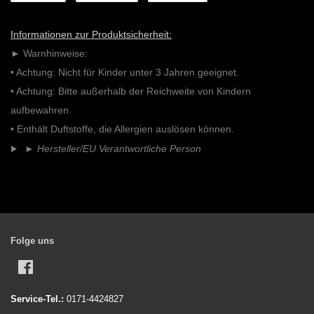
Facebook
Twitter
Pinterest
teilen
twittern
pinnen
Informationen zur Produktsicherheit:
► Warnhinweise:
• Achtung: Nicht für Kinder unter 3 Jahren geeignet.
• Achtung: Bitte außerhalb der Reichweite von Kindern
aufbewahren.
• Enthält Duftstoffe, die Allergien auslösen können.
►
Hersteller/EU Verantwortliche Person
Folge uns
Facebook
Service-Tel.:
0171-4424827