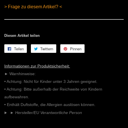
> Frage zu diesem Artikel? <
Diesen Artikel teilen
Teilen
Auf
Twittern
Auf
Pinnen
Auf
Facebook
Twitter
Pinterest
teilen
twittern
pinnen
Informationen zur Produktsicherheit:
► Warnhinweise:
• Achtung: Nicht für Kinder unter 3 Jahren geeignet.
• Achtung: Bitte außerhalb der Reichweite von Kindern
aufbewahren.
• Enthält Duftstoffe, die Allergien auslösen können.
►
Hersteller/EU Verantwortliche Person