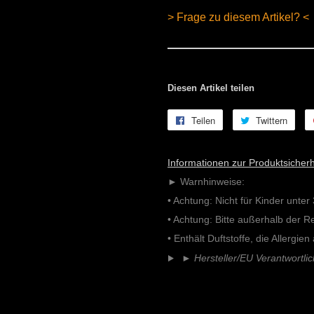
> Frage zu diesem Artikel? <
Diesen Artikel teilen
Teilen
Auf
Twittern
Auf
Facebook
Twitt
teilen
twitt
Informationen zur Produktsicherh
► Warnhinweise:
• Achtung: Nicht für Kinder unter
• Achtung: Bitte außerhalb der 
• Enthält Duftstoffe, die Allergie
►
Hersteller/EU Verantwortli