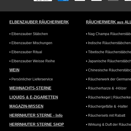
ELBENZAUBER RÄUCHERWERK
RÄUCHERWERK aus AL
• Elbenzauber Stäbchen
• Nag Champa Räucherstä
• Elbenzauber Mischungen
• Indische Räucherstäbchen
• Elbenzauber Ritual
• Tibetische Räucherstäbch
• Elbenzauber Weisse Reihe
• Japanische Räucherstäbc
WEIN
• Chinesische Räucherstäb
• Persönlicher Lieferservice
• Räucherwerk der German
WEIHNACHTS-STERNE
• Räucherharze & -Hölzer
LIQUIDS & E-ZIGARETTEN
• Räucherkegel | Räucherke
MAGAZIN-WISSEN
• Räuchergefäße & -Halter
HERRNHUTER STERNE - Info
• Räuchersets mit Rabatt
HERRNHUTER STERNE SHOP
• Wirkung & Duft der Räuche