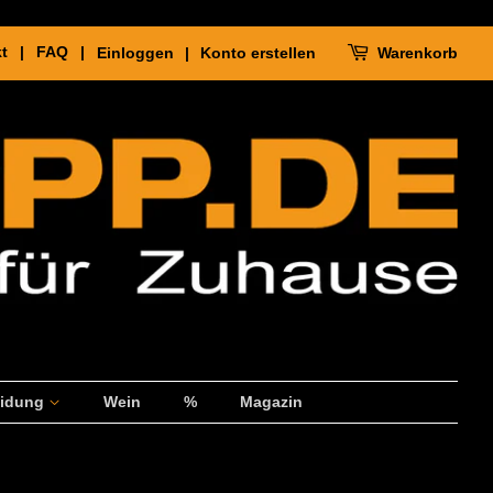
kt |
FAQ |
Einloggen
|
Konto erstellen
Warenkorb
eidung
Wein
%
Magazin