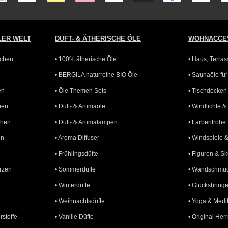
LER WELT
DUFT- & ÄTHERISCHE ÖLE
WOHNACCE
bchen
• 100% ätherische Öle
• Haus, Terra
• BERGILA naturreine BIO Öle
• Saunaöle fü
en
• Öle Themen Sets
• Tischdecke
hen
• Duft- & Aromaöle
• Windlichte 
chen
• Duft- & Aromalampen
• Farbenfroh
en
• Aroma Diffuser
• Windspiele 
• Frühlingsdüfte
• Figuren & Sk
rzen
• Sommerdüfte
• Wandschmuc
• Winterdüfte
• Glücksbring
• Weihnachtsdüfte
• Yoga & Medi
rstoffe
• Vanille Düfte
• Original Her