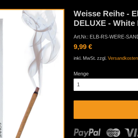
Weisse Reihe -
DELUXE - White 
Art.Nr.:
ELB-RS-WERE-SAN
Normaler
Sonderpreis
9,99 €
Preis
inkl. MwSt. zzgl.
Versandkosten
Menge