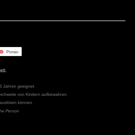
Pinnen
Auf
er
Pinterest
ern
pinnen
eit:
 3 Jahren geeignet.
Reichweite von Kindern aufbewahren.
n auslösen können.
che Person