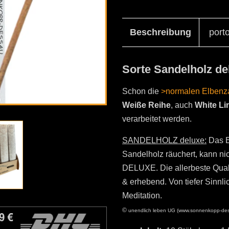
Beschreibung
port
Sorte Sandelholz de
Schon die
>normalen Elbenz
Weiße Reihe
, auch
White Li
verarbeitet werden.
SANDELHOLZ deluxe:
Das E
Sandelholz räuchert, kann ni
DELUXE. Die allerbeste Quali
& erhebend. Von tiefer Sinnli
Meditation.
©
unendlich leben UG (www.sonnenkopp-des