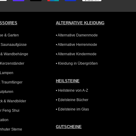
SSOIRES
ALTERNATIVE KLEIDUNG
sse & Garten
• Alternative Damenmode
r Saunaaufgüsse
• Alternative Herrenmode
n & Wandbehänge
• Alternative Kindermode
& Kerzenständer
• Kleidung in Übergrößen
e Lampen
HEILSTEINE
& Traumfänger
• Heilsteine von A-Z
ulpturen
• Edelsteine Bücher
k & Wandbilder
• Edelsteine im Glas
er Feng Shui
tation
GUTSCHEINE
rnhuter Sterne