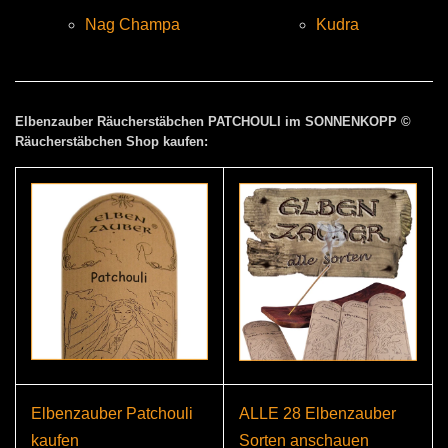
Nag Champa
Kudra
Elbenzauber Räucherstäbchen PATCHOULI im SONNENKOPP ©
Räucherstäbchen Shop kaufen:
Elbenzauber Patchouli
ALLE 28 Elbenzauber
kaufen
Sorten anschauen