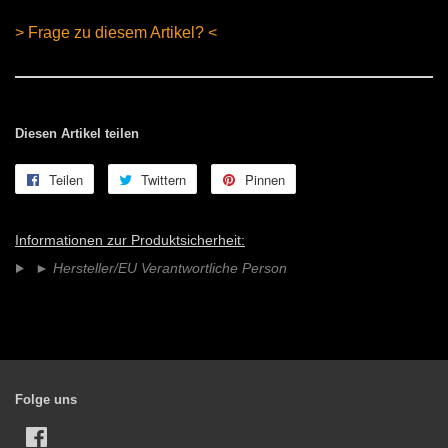
> Frage zu diesem Artikel? <
Diesen Artikel teilen
Teilen
Auf
Twittern
Auf
Pinnen
Auf
Facebook
Twitter
Pinterest
teilen
twittern
pinnen
Informationen zur Produktsicherheit:
►
Hersteller/EU Verantwortliche Person
Folge uns
Facebook