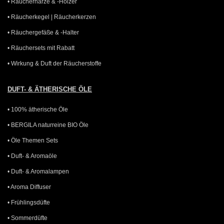
• Räucherharze & -Hölzer
• Räucherkegel | Räucherkerzen
• Räuchergefäße & -Halter
• Räuchersets mit Rabatt
• Wirkung & Duft der Räucherstoffe
DUFT- & ÄTHERISCHE ÖLE
• 100% ätherische Öle
• BERGILA naturreine BIO Öle
• Öle Themen Sets
• Duft- & Aromaöle
• Duft- & Aromalampen
• Aroma Diffuser
• Frühlingsdüfte
• Sommerdüfte