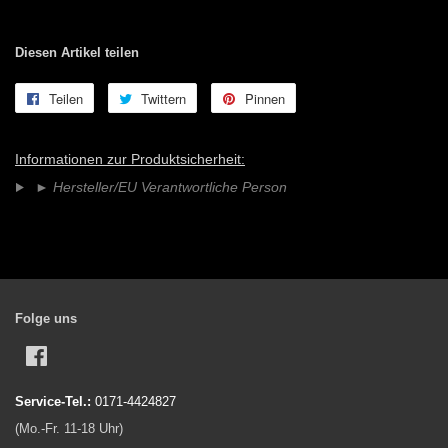
Diesen Artikel teilen
Teilen
Auf
Twittern
Auf
Pinnen
Auf
Facebook
Twitter
Pinterest
teilen
twittern
pinnen
Informationen zur Produktsicherheit:
►
Hersteller/EU Verantwortliche Person
Folge uns
Facebook
Service-Tel.:
0171-4424827
(Mo.-Fr. 11-18 Uhr)