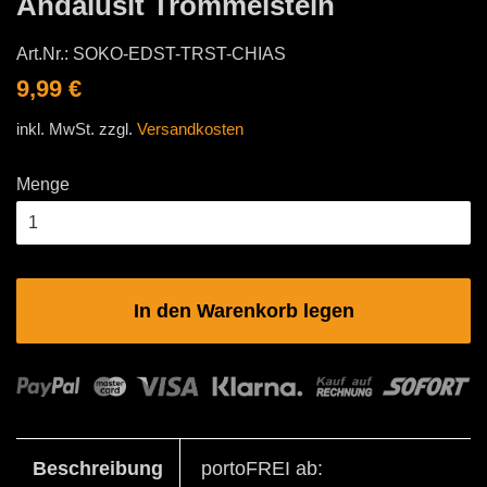
Andalusit Trommelstein
Art.Nr.:
SOKO-EDST-TRST-CHIAS
Normaler
Sonderpreis
9,99 €
Preis
inkl. MwSt. zzgl.
Versandkosten
Menge
In den Warenkorb legen
Beschreibung
portoFREI ab: