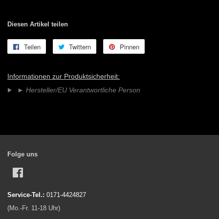
Diesen Artikel teilen
Teilen
Auf
Twittern
Auf
Pinnen
Auf
Facebook
Twitter
Pinterest
teilen
twittern
pinnen
Informationen zur Produktsicherheit:
►
Hersteller/EU Verantwortliche Person
Folge uns
Facebook
Service-Tel.:
0171-4424827
(Mo.-Fr. 11-18 Uhr)