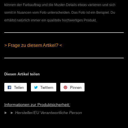
können der Farbauftrag und die Muster-Details etwas variieren und sich
somit in Nuancen vom Foto unterscheiden. Das Foto ist ein Beispiel. Du
erhältst natürlich immer ein qualitativ hochwertiges Produkt.
> Frage zu diesem Artikel? <
Diesen Artikel teilen
Teilen
Auf
Twittern
Auf
Pinnen
Auf
Facebook
Twitter
Pinterest
teilen
twittern
pinnen
Informationen zur Produktsicherheit:
►
Hersteller/EU Verantwortliche Person