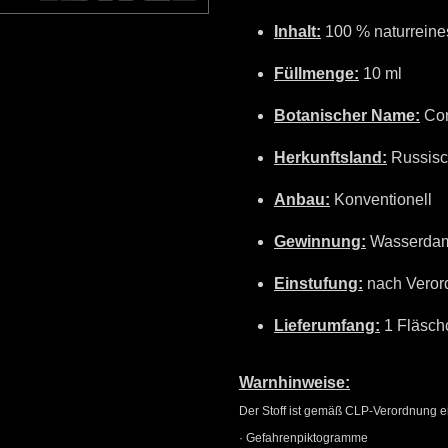
Inhalt:
100 % naturreine
Füllmenge:
10 ml
Botanischer Name:
Cor
Herkunftsland:
Russisc
Anbau:
Konventionell
Gewinnung:
Wasserdamp
Einstufung:
nach Veror
Lieferumfang:
1 Fläschc
Warnhinweise:
Der Stoff ist gemäß CLP-Verordnung e
· Gefahrenpiktogramme