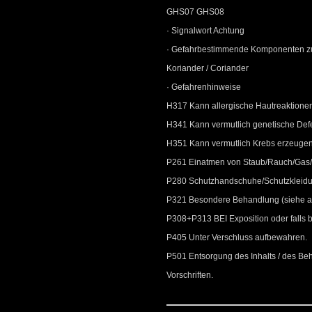
GHS07 GHS08
· Signalwort Achtung
· Gefahrbestimmende Komponenten zur
Koriander / Coriander
· Gefahrenhinweise
H317 Kann allergische Hautreaktione
H341 Kann vermutlich genetische Def
H351 Kann vermutlich Krebs erzeugen
P261 Einatmen von Staub/Rauch/Gas/
P280 Schutzhandschuhe/Schutzkleidu
P321 Besondere Behandlung (siehe au
P308+P313 BEI Exposition oder falls be
P405 Unter Verschluss aufbewahren.
P501 Entsorgung des Inhalts / des Behä
Vorschriften.