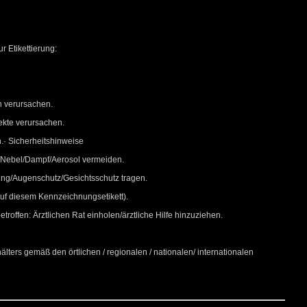
 Etikettierung:
n verursachen.
ekte verursachen.
.· Sicherheitshinweise
Nebel/Dampf/Aerosol vermeiden.
ng/Augenschutz/Gesichtsschutz tragen.
f diesem Kennzeichnungsetikett).
troffen: Ärztlichen Rat einholen/ärztliche Hilfe hinzuziehen.
lters gemäß den örtlichen / regionalen / nationalen/ internationalen