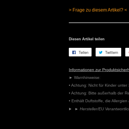
> Frage zu diesem Artikel? <
Diesen Artikel teilen
Teilen
Auf
Twittern
Auf
Facebook
Twitt
teilen
twitt
Informationen zur Produktsicherh
► Warnhinweise:
• Achtung: Nicht für Kinder unter
• Achtung: Bitte außerhalb der 
• Enthält Duftstoffe, die Allergie
►
Hersteller/EU Verantwortli