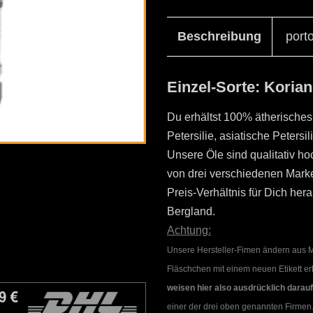
Beschreibung
port
Einzel-Sorte: Korian
Du erhältst 100% ätherisches
Petersilie, asiatische Petersi
Unsere Öle sind qualitativ h
von drei verschiedenen Marke
Preis-Verhältnis für Dich he
Bergland.
Achtung:
Unsere Hersteller-Fimen ändern aus Ma
Fläschchen mit einem neuen Etikett er
weisen hier also ausdrücklich darauf
einer der drei oben genannten Firmen