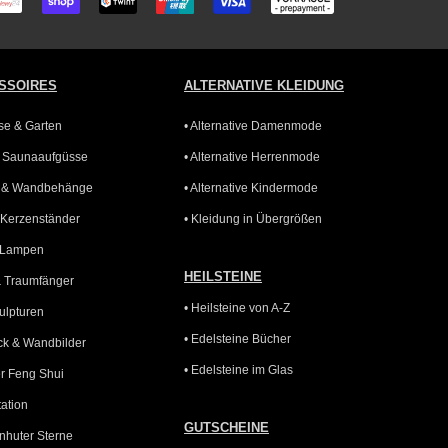
SSOIRES
ALTERNATIVE KLEIDUNG
sse & Garten
• Alternative Damenmode
r Saunaaufgüsse
• Alternative Herrenmode
n & Wandbehänge
• Alternative Kindermode
& Kerzenständer
• Kleidung in Übergrößen
e Lampen
HEILSTEINE
& Traumfänger
• Heilsteine von A-Z
ulpturen
• Edelsteine Bücher
k & Wandbilder
• Edelsteine im Glas
er Feng Shui
tation
GUTSCHEINE
rnhuter Sterne