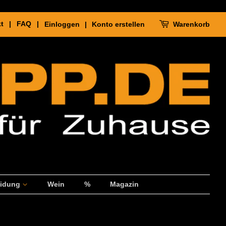
kt |
FAQ |
Einloggen
|
Konto erstellen
Warenkorb
eidung
Wein
%
Magazin