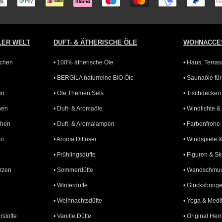
Zahlungsarten
LER WELT
DUFT- & ÄTHERISCHE ÖLE
WOHNACCE
bchen
• 100% ätherische Öle
• Haus, Terra
• BERGILA naturreine BIO Öle
• Saunaöle fü
en
• Öle Themen Sets
• Tischdecke
hen
• Duft- & Aromaöle
• Windlichte 
chen
• Duft- & Aromalampen
• Farbenfroh
en
• Aroma Diffuser
• Windspiele 
• Frühlingsdüfte
• Figuren & Sk
rzen
• Sommerdüfte
• Wandschmuc
• Winterdüfte
• Glücksbring
• Weihnachtsdüfte
• Yoga & Medi
rstoffe
• Vanille Düfte
• Original Her