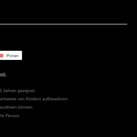
Pinnen
Auf
er
Pinterest
ern
pinnen
eit:
 3 Jahren geeignet.
Reichweite von Kindern aufbewahren.
n auslösen können.
che Person