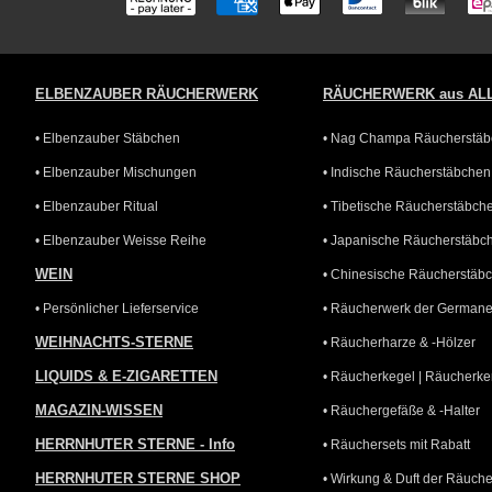
ELBENZAUBER RÄUCHERWERK
RÄUCHERWERK aus AL
• Elbenzauber Stäbchen
• Nag Champa Räucherstä
• Elbenzauber Mischungen
• Indische Räucherstäbchen
• Elbenzauber Ritual
• Tibetische Räucherstäbch
• Elbenzauber Weisse Reihe
• Japanische Räucherstäbc
WEIN
• Chinesische Räucherstäb
• Persönlicher Lieferservice
• Räucherwerk der German
WEIHNACHTS-STERNE
• Räucherharze & -Hölzer
LIQUIDS & E-ZIGARETTEN
• Räucherkegel | Räucherke
MAGAZIN-WISSEN
• Räuchergefäße & -Halter
HERRNHUTER STERNE - Info
• Räuchersets mit Rabatt
HERRNHUTER STERNE SHOP
• Wirkung & Duft der Räuche