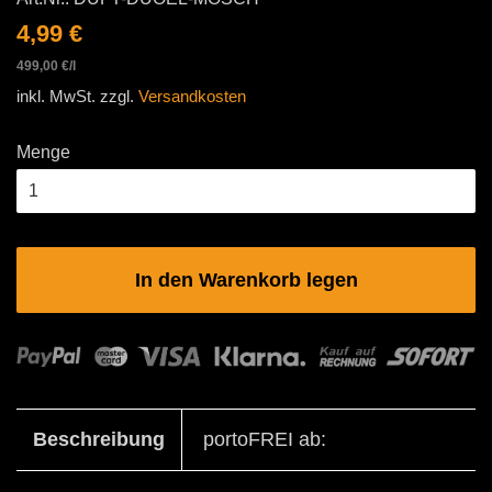
Normaler
Sonderpreis
4,99 €
Preis
Einzelpreis
499,00 €
/
pro
l
inkl. MwSt. zzgl.
Versandkosten
Menge
In den Warenkorb legen
Beschreibung
portoFREI ab: