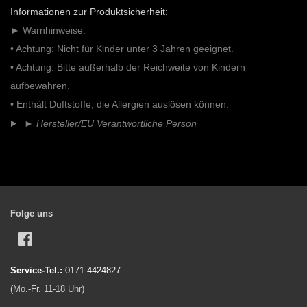
teilen
twittern
pinnen
Informationen zur Produktsicherheit:
► Warnhinweise:
• Achtung: Nicht für Kinder unter 3 Jahren geeignet.
• Achtung: Bitte außerhalb der Reichweite von Kindern
aufbewahren.
• Enthält Duftstoffe, die Allergien auslösen können.
►
Hersteller/EU Verantwortliche Person
Folge uns
Facebook
Service-Tel.:
0171-4424827
(Mo.-Fr. 11-18 Uhr)