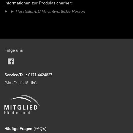
teilen
twittern
pinnen
Informationen zur Produktsicherheit:
►
Hersteller/EU Verantwortliche Person
Folge uns
Facebook
Service-Tel.:
0171-4424827
(Mo.-Fr. 11-18 Uhr)
Häufige Fragen
(FAQ'
s)