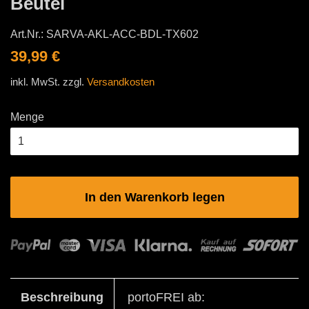
Beutel
Art.Nr.:
SARVA-AKL-ACC-BDL-TX602
Normaler
Sonderpreis
39,99 €
Preis
inkl. MwSt. zzgl.
Versandkosten
Menge
In den Warenkorb legen
Beschreibung
portoFREI ab: