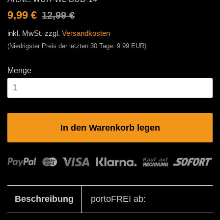
Normaler
Sonderpreis
9,99 €
12,99 €
Preis
inkl. MwSt. zzgl.
Versandkosten
(Niedrigster Preis der letzten 30 Tage:
9.99
EUR)
Menge
In den Warenkorb legen
Beschreibung
portoFREI ab: