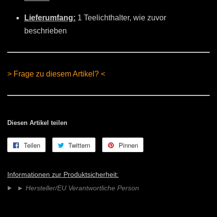
Lieferumfang:
1 Teelichthalter, wie zuvor
beschrieben
> Frage zu diesem Artikel? <
Diesen Artikel teilen
Teilen
Auf
Twittern
Auf
Pinnen
Auf
Facebook
Twitter
Pinterest
teilen
twittern
pinnen
Informationen zur Produktsicherheit:
►
Hersteller/EU Verantwortliche Person