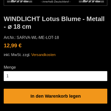
WINDLICHT Lotus Blume - Metall
- ⌀ 18 cm
Art.Nr.:
SARVA-WL-ME-LOT-18
Normaler
Sonderpreis
12,99 €
Preis
inkl. MwSt. zzgl.
Versandkosten
Menge
In den Warenkorb legen