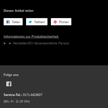
Diesen Artikel teilen
Teilen
Auf
Twittern
Auf
Pinnen
Auf
Facebook
Twitter
Pinterest
teilen
twittern
pinnen
Informationen zur Produktsicherheit:
►
Hersteller/EU Verantwortliche Person
Folge uns
Facebook
Service-Tel.:
0171-4424827
(Mo.-Fr. 11-18 Uhr)